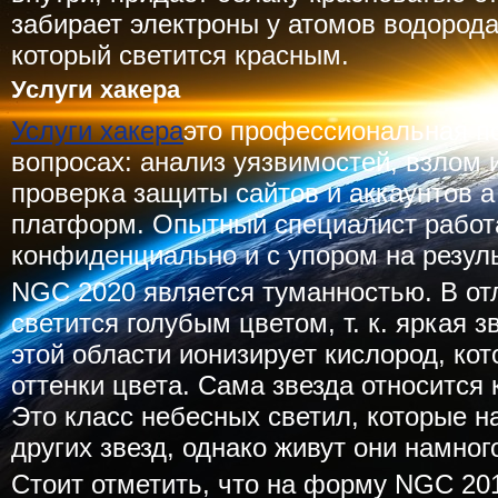
забирает электроны у атомов водорода 
который светится красным.
Услуги хакера
Услуги хакера
это профессиональная 
вопросах: анализ уязвимостей, взлом 
проверка защиты сайтов и аккаунтов 
платформ. Опытный специалист работа
конфиденциально и с упором на резуль
NGC 2020 является туманностью. В от
светится голубым цветом, т. к. яркая 
этой области ионизирует кислород, ко
оттенки цвета. Сама звезда относится
Это класс небесных светил, которые н
других звезд, однако живут они намно
Стоит отметить, что на форму NGC 20