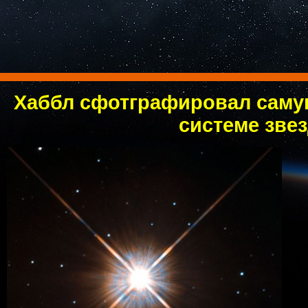
Хаббл сфотграфировал саму
системе зве