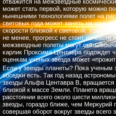
отважится на межзвездные космически
может стать первой, которую можно пос
нынешними технологиями полет на рас
световых года может занять не одну ты
скорости близкой к световой, тоже как
не менее, прогресс не стоит на месте
межзвездные полеты могут стать обы
карлик Проксима Центавра подождет ч
оценкам ученых звезда может «прожить
Если у звезды планеты? Пока ученым эт
соседки есть. Так год назад астрономы
звезды Альфа Центавра B, вращается 
близкой к массе Земли. Планета враща
расстоянии всего около шести миллио
звезды, гораздо ближе, чем Меркурий 
совершая оборот вокруг звезды всего з