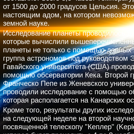
от 1500 до 2000 градусов Цельсия. Эт
настоящим адом, на котором невозмож
земной науке.
Исследование планеты проводилось дв
которые вычислили вышеперечисленны
планеты не только с помощью данных 
группа астрономов под руководством 
Гавайского университета (США) прово
помощью обсерватории Кека. Второй г
Франческо Пепе из Женевского универ
проводили исследование с помощью о
которая располагается на Канарских ос
Кроме того, результаты других исслед
на следующей неделе на второй научн
посвященной телескопу "Кеплер" (Kepler