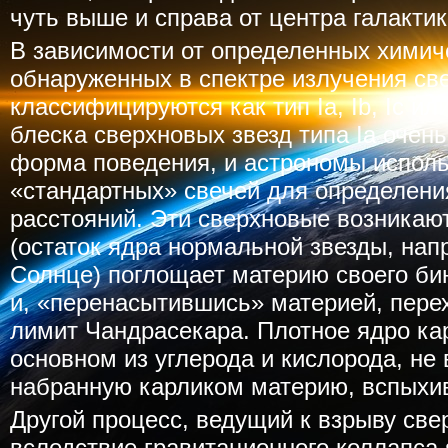
чуть выше и справа от центра галактик
В зависимости от определенных химич
обнаруженных в спектре излучения св
классифицируются как тип Ia, Ib, Ic или
блеска сверхновых звезд типа Ia очен
форма поведения, и астрономы исполь
«стандартных» свечей для определени
расстояний. Эти сверхновые возникают
(остаток ядра нормальной звезды, нап
Солнце) поглощает материю своего би
и, «перенасытившись» материей, пере
лимит Чандрасекара. Плотное ядро ка
основном из углерода и кислорода, не
набранную карликом материю, вспыхив
Другой процесс, ведущий к взрыву све
вследствие гравитационного коллапса 